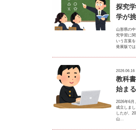
探究
学が
山形県の中
究学習に関
いう言葉を
発展版では
2026.06.16
教科書
始ま
2026年
成立しまし
したが、2
山…