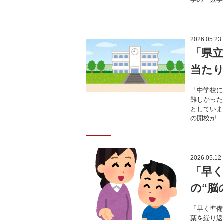
2026.05.23
「県立
当た
「中学校に
難しかった
としていま
の開校が…
2026.05.12
「早
の“脳
「早く準備
葉を繰り返