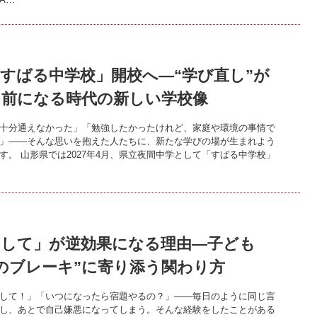
すばる中学校」開校へ―“学び直し”が
り前になる時代の新しい学校像
十分通えなかった」「勉強したかったけれど、家庭や環境の事情で
」――そんな思いを抱えた人たちに、新たな学びの場が生まれよう
す。 山形県では2027年4月、県立夜間中学として「すばる中学校」
くして」が逆効果になる理由―子ども
のブレーキ”に寄り添う関わり方
して！」「いつになったら宿題やるの？」――毎日のように同じ言
し、あとで自己嫌悪になってしまう。そんな経験をしたことがある