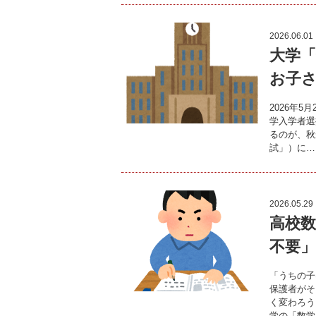
2026.06.01
大学
お子
2026年
学入学者選
るのが、秋
試」）に…
2026.05.29
高校
不要
「うちの子
保護者がそ
く変わろう
学の「数学