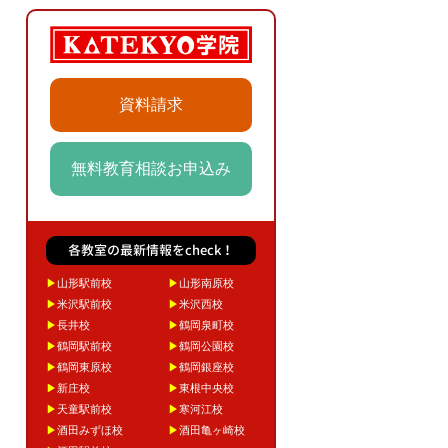
資料請求
無料教育相談お申込み
各教室の最新情報をcheck！
▶
山形駅前校
▶
山形南原校
▶
米沢駅前校
▶
米沢西校
▶
長井校
▶
鶴岡泉町校
▶
鶴岡駅前校
▶
鶴岡公園校
▶
鶴岡東原校
▶
鶴岡銀座校
▶
新庄校
▶
東根中央校
▶
天童駅前校
▶
寒河江校
▶
酒田みずほ校
▶
酒田亀ヶ崎校