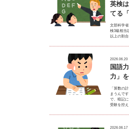
英検は
てる
文部科学省
検3級相当
以上の割合
2026.06.20
国語
力」
「算数の計
まうんです
で、暗記に
受験を控え
2026.06.17