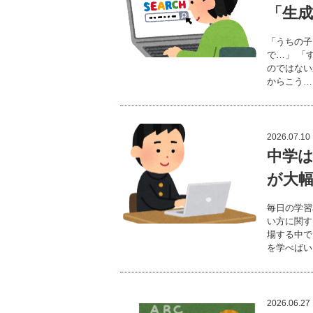
「生成
「うちの子
で…」 「
のではない
からこう…
2026.07.10
中学は
が大
毎日の学習
い方に関す
場する中で
を学べばい
2026.06.27