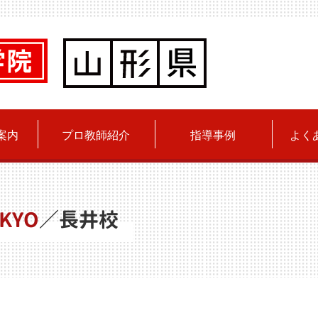
案内
プロ教師紹介
指導事例
よく
KYO
／
長井校