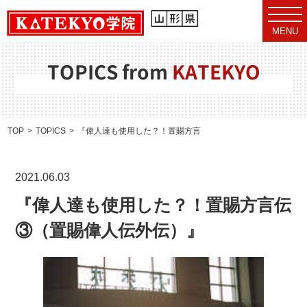
t
o
MENU
g
g
l
e
TOPICS from
KATEKYO
n
a
v
i
g
a
TOP
TOPICS
『偉人達も使用した？！置賜方言伝③（置賜偉人伝外伝）』
t
i
o
n
2021.06.03
『偉人達も使用した？！置賜方言伝
③（置賜偉人伝外伝）』