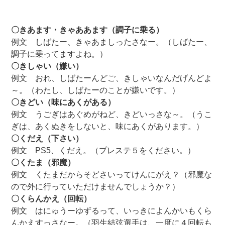
〇きあます・きゃああます（調子に乗る）
例文 しばたー、きゃあましったさなー。（しばたー、
調子に乗ってますよね。）
〇きしゃい（嫌い）
例文 おれ、しばたーんどご、きしゃいなんだげんどよ
～。（わたし、しばたーのことが嫌いです。）
〇きどい（味にあくがある）
例文 うごぎはあぐめがねど、きどいっさな～。（うこ
ぎは、あくぬきをしないと、味にあくがあります。）
〇くだえ（下さい）
例文 PS5、くだえ。（プレステ５をください。）
〇くたま（邪魔）
例文 くたまだからそどさいってけんにがえ？（邪魔な
ので外に行っていただけませんでしょうか？）
〇くらんかえ（回転）
例文 はにゅうーゆずるって、いっきによんかいもくら
んかえすっさなー。（羽生結弦選手は、一度に４回転も