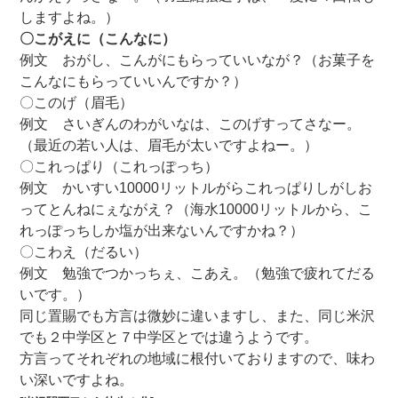
しますよね。）
〇こがえに（こんなに）
例文 おがし、こんがにもらっていいなが？（お菓子を
こんなにもらっていいんですか？）
〇このげ（眉毛）
例文 さいぎんのわがいなは、このげすってさなー。
（最近の若い人は、眉毛が太いですよねー。）
〇これっぱり（これっぽっち）
例文 かいすい10000リットルがらこれっぱりしがしお
ってとんねにぇながえ？（海水10000リットルから、こ
れっぽっちしか塩が出来ないんですかね？）
〇こわえ（だるい）
例文 勉強でつかっちぇ、こあえ。（勉強で疲れてだる
いです。）
同じ置賜でも方言は微妙に違いますし、また、同じ米沢
でも２中学区と７中学区とでは違うようです。
方言ってそれぞれの地域に根付いておりますので、味わ
い深いですよね。