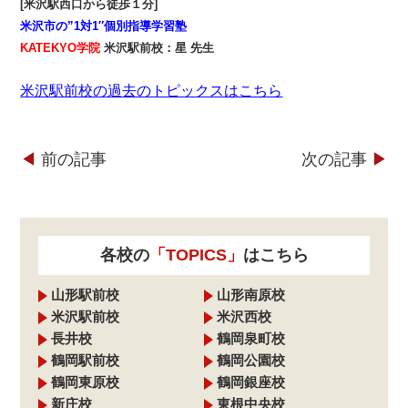
[米沢駅西口から徒歩１分]
米沢市の”1対1″個別指導学習塾
KATEKYO学院
米沢駅前校：星 先生
米沢駅前校の過去のトピックスはこちら
◀︎
前の記事
次の記事
▶︎
各校の
「TOPICS」
はこちら
山形駅前校
山形南原校
米沢駅前校
米沢西校
長井校
鶴岡泉町校
鶴岡駅前校
鶴岡公園校
鶴岡東原校
鶴岡銀座校
新庄校
東根中央校