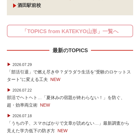
酒田駅前校
「TOPICS from KATEKYO山形」一覧へ
最新のTOPICS
▶
2026.07.29
「部活引退」で燃え尽き中？ダラダラ生活を“受験のロケットス
タート”に変える工夫
NEW
▶
2026.07.22
部活でヘトヘト…「夏休みの宿題が終わらない！」を防ぐ、
超・効率両立術
NEW
▶
2026.07.18
「うちの子、スマホばかりで文章が読めない…」最新調査から
見えた学力低下の防ぎ方
NEW