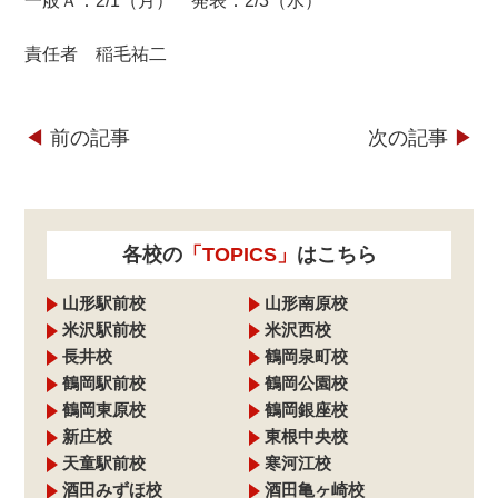
一般Ａ：2/1（月） 発表：2/3（水）
責任者 稲毛祐二
◀︎
前の記事
次の記事
▶︎
各校の
「TOPICS」
はこちら
山形駅前校
山形南原校
米沢駅前校
米沢西校
長井校
鶴岡泉町校
鶴岡駅前校
鶴岡公園校
鶴岡東原校
鶴岡銀座校
新庄校
東根中央校
天童駅前校
寒河江校
酒田みずほ校
酒田亀ヶ崎校