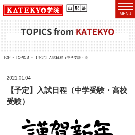
t
o
MENU
g
g
l
e
TOPICS from
KATEKYO
n
a
v
i
g
a
TOP
TOPICS
【予定】入試日程（中学受験・高校受験）
t
i
o
n
2021.01.04
【予定】入試日程（中学受験・高校
受験）