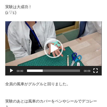
実験は大成功！
(≧▽≦)
動
画
プ
レ
ー
ヤ
ー
00:00
00:09
全員の風車がグルグルと回りました。
実験のあとは風車のカバーをペンやシールでデコレー
ト。