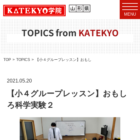
t
o
MENU
g
g
l
e
TOPICS from
KATEKYO
n
a
v
i
g
a
TOP
TOPICS
【小４グループレッスン】おもしろ科学実験２
t
i
o
n
2021.05.20
【小４グループレッスン】おもし
ろ科学実験２