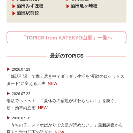
酒田みずほ校
酒田亀ヶ崎校
酒田駅前校
「TOPICS from KATEKYO山形」一覧へ
最新のTOPICS
▶
2026.07.29
「部活引退」で燃え尽き中？ダラダラ生活を“受験のロケットス
タート”に変える工夫
NEW
▶
2026.07.22
部活でヘトヘト…「夏休みの宿題が終わらない！」を防ぐ、
超・効率両立術
NEW
▶
2026.07.18
「うちの子、スマホばかりで文章が読めない…」最新調査から
見えた学力低下の防ぎ方
NEW