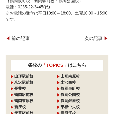
（鶴岡泉町校・鶴岡駅前校・鶴岡公園校）
電話：0235-22-3445(代)
※お電話の受付は平日10:00～18:00、土曜10:00～15:00
です。
◀︎
前の記事
次の記事
▶︎
各校の
「TOPICS」
はこちら
山形駅前校
山形南原校
米沢駅前校
米沢西校
長井校
鶴岡泉町校
鶴岡駅前校
鶴岡公園校
鶴岡東原校
鶴岡銀座校
新庄校
東根中央校
天童駅前校
寒河江校