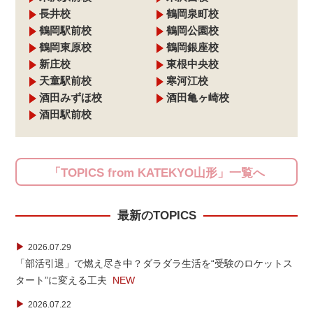
長井校
鶴岡泉町校
鶴岡駅前校
鶴岡公園校
鶴岡東原校
鶴岡銀座校
新庄校
東根中央校
天童駅前校
寒河江校
酒田みずほ校
酒田亀ヶ崎校
酒田駅前校
「TOPICS from KATEKYO山形」一覧へ
最新のTOPICS
▶
2026.07.29
「部活引退」で燃え尽き中？ダラダラ生活を“受験のロケットス
タート”に変える工夫
NEW
▶
2026.07.22