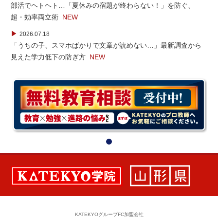
部活でヘトヘト…「夏休みの宿題が終わらない！」を防ぐ、
超・効率両立術
NEW
▶
2026.07.18
「うちの子、スマホばかりで文章が読めない…」最新調査から
見えた学力低下の防ぎ方
NEW
KATEKYOグループFC加盟会社