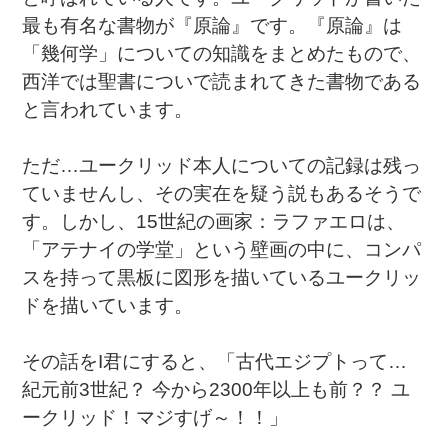
最も有名な書物が『原論』です。『原論』は
「幾何学」についての知識をまとめたもので、
西洋では聖書についで読まれてきた書物である
と言われています。
ただ…ユークリッド本人についての記録は残っ
ていませんし、その実在を疑う説もあるそうで
す。しかし、
15
世紀の画家：ラファエロは、
「アテナイの学堂」という壁画の中に、コンパ
スを持って黒板に図形を描いているユークリッ
ドを描いています。
その話を
I
君にすると、「古代エジプトって…
紀元前
3
世紀？ 今から
2300
年以上も前？？ ユ
ークリッド！マジすげ～！！」