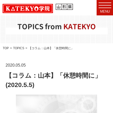
t
o
MENU
g
g
l
e
TOPICS from
KATEKYO
n
a
v
i
g
a
TOP
TOPICS
【コラム：山本】「休憩時間に」(2020.5.5)
t
i
o
n
2020.05.05
【コラム：山本】「休憩時間に」
(2020.5.5)