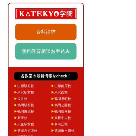
資料請求
無料教育相談お申込み
各教室の最新情報をcheck！
▶
山形駅前校
▶
山形南原校
▶
米沢駅前校
▶
米沢西校
▶
長井校
▶
鶴岡泉町校
▶
鶴岡駅前校
▶
鶴岡公園校
▶
鶴岡東原校
▶
鶴岡銀座校
▶
新庄校
▶
東根中央校
▶
天童駅前校
▶
寒河江校
▶
酒田みずほ校
▶
酒田亀ヶ崎校