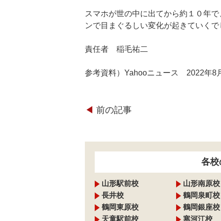
スマホが世の中に出てから約１０年で
ンで目まぐるしい変化が起きていくで
責任者 稲毛祐二
参考資料）Yahooニュース 2022年8
◀︎
前の記事
各校
山形駅前校
山形南原校
長井校
鶴岡泉町校
鶴岡東原校
鶴岡銀座校
天童駅前校
寒河江校