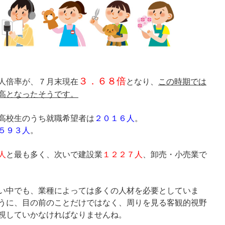
３．６８倍
人倍率が、７月末現在
となり、
この時期では
高となったそうです。
高校生のうち就職希望者は
２０１６人
。
５９３人
。
人
と最も多く、次いで建設業
１２２７人
、卸売・小売業で
い中でも、業種によっては多くの人材を必要としていま
うに、目の前のことだけではなく、周りを見る客観的視野
視していかなければなりませんね。