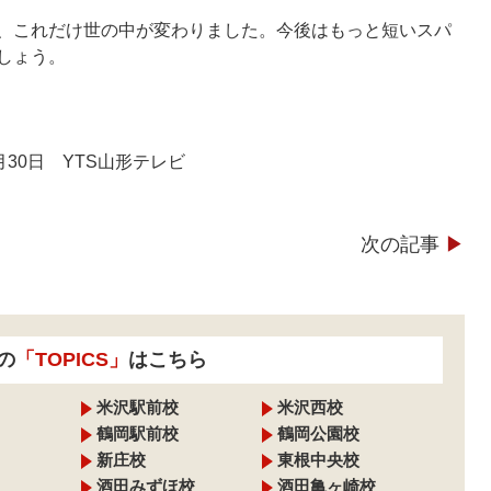
、これだけ世の中が変わりました。今後はもっと短いスパ
しょう。
月30日 YTS山形テレビ
次の記事
▶︎
の
「TOPICS」
はこちら
米沢駅前校
米沢西校
鶴岡駅前校
鶴岡公園校
新庄校
東根中央校
酒田みずほ校
酒田亀ヶ崎校