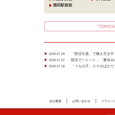
酒田駅前校
「TOPIC
▶
「部活引退」で燃え尽き中
2026.07.29
▶
部活でヘトヘト…「夏休み
2026.07.22
▶
「うちの子、スマホばかり
2026.07.18
会社概要
お問い合わせ
プライバ