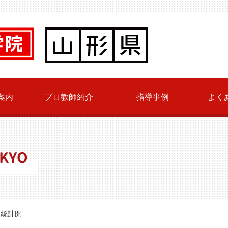
案内
プロ教師紹介
指導事例
よく
KYO
 統計開始以来最高！