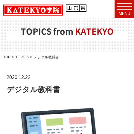
t
o
MENU
g
g
l
e
TOPICS from
KATEKYO
n
a
v
i
g
a
TOP
TOPICS
デジタル教科書
t
i
o
n
2020.12.22
デジタル教科書