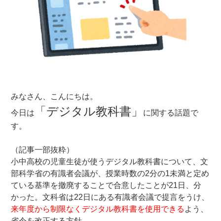
みなさん、こんにちは。
「デジタル教科書」
今日は
に関する話題で
す。
（記事一部抜粋）
小中高校の児童生徒が使うデジタル教科書について、文
部科学省の有識者会議が、授業時数の2分の1未満と定め
ている基準を撤廃することで合意したことが21日、分
かった。文科省は22日にある有識者会議で提言をうけ、
来年度から制限なくデジタル教科書を使用できる
よう、
省令を改正する方針。