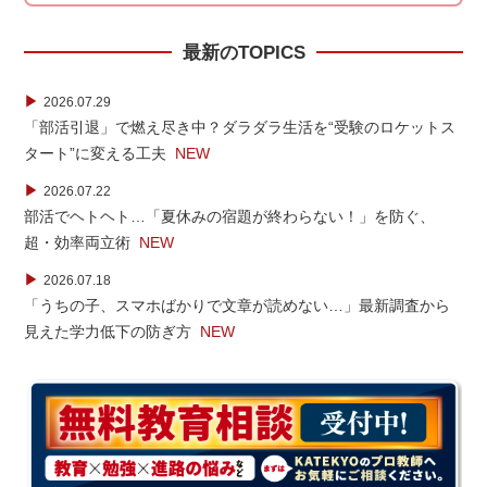
最新のTOPICS
▶
2026.07.29
「部活引退」で燃え尽き中？ダラダラ生活を“受験のロケットス
タート”に変える工夫
NEW
▶
2026.07.22
部活でヘトヘト…「夏休みの宿題が終わらない！」を防ぐ、
超・効率両立術
NEW
▶
2026.07.18
「うちの子、スマホばかりで文章が読めない…」最新調査から
見えた学力低下の防ぎ方
NEW