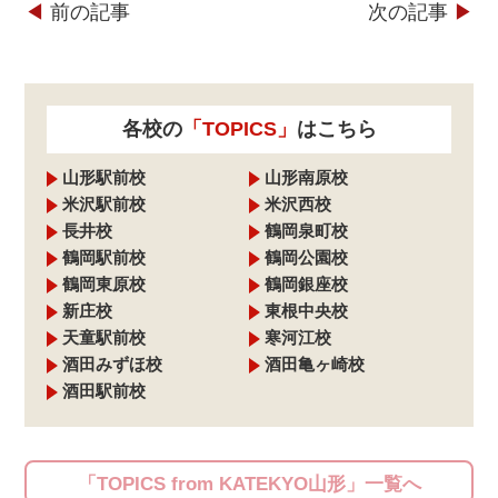
◀︎
前の記事
次の記事
▶︎
各校の
「TOPICS」
はこちら
山形駅前校
山形南原校
米沢駅前校
米沢西校
長井校
鶴岡泉町校
鶴岡駅前校
鶴岡公園校
鶴岡東原校
鶴岡銀座校
新庄校
東根中央校
天童駅前校
寒河江校
酒田みずほ校
酒田亀ヶ崎校
酒田駅前校
「TOPICS from KATEKYO山形」一覧へ