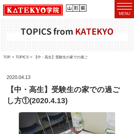
t
o
MENU
g
g
l
e
TOPICS from
KATEKYO
n
a
v
i
g
a
TOP
TOPICS
【中・高生】受験生の家での過ごし方①(2020.4.13)
t
i
o
n
2020.04.13
【中・高生】受験生の家での過ご
し方①(2020.4.13)