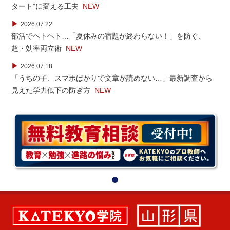
タート”に変える工夫
NEW
▶
2026.07.22
部活でヘトヘト…「夏休みの宿題が終わらない！」を防ぐ、
超・効率両立術
NEW
▶
2026.07.18
「うちの子、スマホばかりで文章が読めない…」最新調査から
見えた学力低下の防ぎ方
NEW