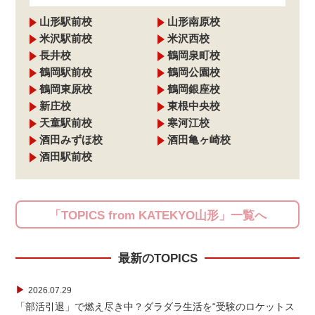
山形駅前校
山形南原校
米沢駅前校
米沢西校
長井校
鶴岡泉町校
鶴岡駅前校
鶴岡公園校
鶴岡東原校
鶴岡銀座校
新庄校
東根中央校
天童駅前校
寒河江校
酒田みずほ校
酒田亀ヶ崎校
酒田駅前校
「TOPICS from KATEKYO山形」一覧へ
最新のTOPICS
▶
2026.07.29
「部活引退」で燃え尽き中？ダラダラ生活を“受験のロケットス