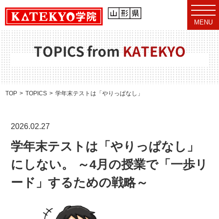
t
o
MENU
g
g
l
e
TOPICS from
KATEKYO
n
a
v
i
g
a
TOP
TOPICS
学年末テストは「やりっぱなし」にしない。 ～4月の授業で
t
i
o
n
2026.02.27
学年末テストは「やりっぱなし」
にしない。 ～4月の授業で「一歩リ
ード」するための戦略～