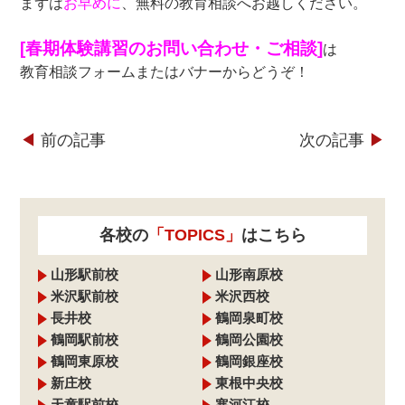
まずは
お早めに
、無料の教育相談へお越しください。
[春期体験講習のお問い合わせ・ご相談]
は
教育相談フォームまたはバナーからどうぞ！
◀︎
前の記事
次の記事
▶︎
各校の
「TOPICS」
はこちら
山形駅前校
山形南原校
米沢駅前校
米沢西校
長井校
鶴岡泉町校
鶴岡駅前校
鶴岡公園校
鶴岡東原校
鶴岡銀座校
新庄校
東根中央校
天童駅前校
寒河江校