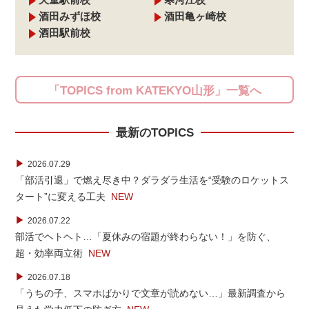
酒田みずほ校
酒田亀ヶ崎校
酒田駅前校
「TOPICS from KATEKYO山形」一覧へ
最新のTOPICS
▶
2026.07.29
「部活引退」で燃え尽き中？ダラダラ生活を“受験のロケットス
タート”に変える工夫
NEW
▶
2026.07.22
部活でヘトヘト…「夏休みの宿題が終わらない！」を防ぐ、
超・効率両立術
NEW
▶
2026.07.18
「うちの子、スマホばかりで文章が読めない…」最新調査から