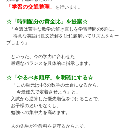
「学習の交通整理」
を行います。
☆「時間配分の黄金比」を提案☆
「今週は苦手な数学の解き直しを学習時間の6割に。
得意な英語は長文読解を1日1題解いてリズムをキー
プしよう」
といった、今の学力に合わせた
最適なバランスを具体的に指示します。
☆「やるべき順序」を明確にする☆
「この単元は中3の数学の土台になるから、
今最優先で定着させよう」と、
入試から逆算した優先順位をつけることで、
お子様の迷いをなくし、
勉強への集中力を高めます。
一人の先生が全教科を見守るからこそ、