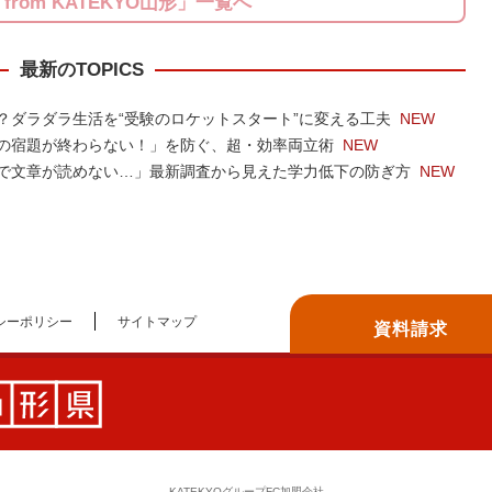
S from KATEKYO山形」一覧へ
最新のTOPICS
？ダラダラ生活を“受験のロケットスタート”に変える工夫
NEW
の宿題が終わらない！」を防ぐ、超・効率両立術
NEW
で文章が読めない…」最新調査から見えた学力低下の防ぎ方
NEW
シーポリシー
サイトマップ
資料請求
KATEKYOグループFC加盟会社