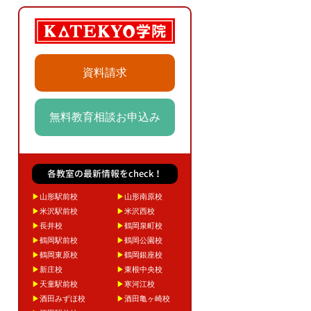
資料請求
無料教育相談お申込み
各教室の最新情報をcheck！
▶
山形駅前校
▶
山形南原校
▶
米沢駅前校
▶
米沢西校
▶
長井校
▶
鶴岡泉町校
▶
鶴岡駅前校
▶
鶴岡公園校
▶
鶴岡東原校
▶
鶴岡銀座校
▶
新庄校
▶
東根中央校
▶
天童駅前校
▶
寒河江校
▶
酒田みずほ校
▶
酒田亀ヶ崎校