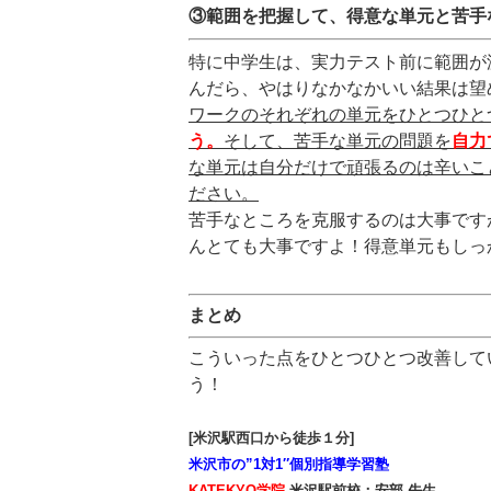
③範囲を把握して、得意な単元と苦手
特に中学生は、実力テスト前に範囲が
んだら、やはりなかなかいい結果は望
ワークのそれぞれの単元をひとつひと
う。
そして、苦手な単元の問題を
自力
な単元は自分だけで頑張るのは辛いこ
ださい。
苦手なところを克服するのは大事です
んとても大事ですよ！得意単元もしっ
まとめ
こういった点をひとつひとつ改善して
う！
[米沢駅西口から徒歩１分]
米沢市の”1対1″個別指導学習塾
KATEKYO学院
米沢駅前校：安部 先生