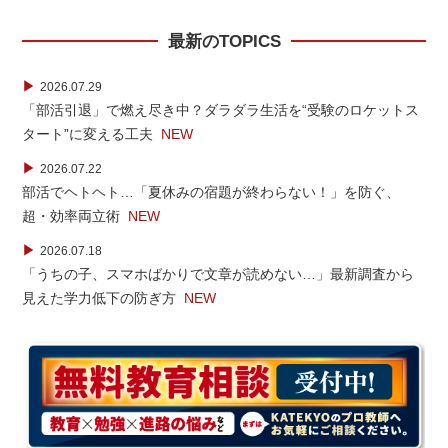
最新のTOPICS
▶
2026.07.29
「部活引退」で燃え尽き中？ダラダラ生活を“受験のロケットス
タート”に変える工夫
NEW
▶
2026.07.22
部活でヘトヘト…「夏休みの宿題が終わらない！」を防ぐ、
超・効率両立術
NEW
▶
2026.07.18
「うちの子、スマホばかりで文章が読めない…」最新調査から
見えた学力低下の防ぎ方
NEW