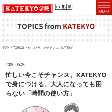
t
o
MENU
g
g
l
e
TOPICS from
KATEKYO
n
a
v
i
g
a
TOP
TOPICS
忙しい今こそチャンス。KATEKYOで身につける、大人にな
t
i
o
n
2026.05.26
忙しい今こそチャンス。KATEKYO
で身につける、大人になっても困
らない「時間の使い方」