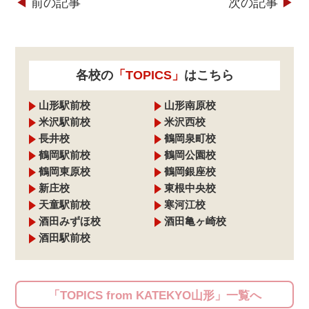
◀︎
前の記事
次の記事
▶︎
各校の
「TOPICS」
はこちら
山形駅前校
山形南原校
米沢駅前校
米沢西校
長井校
鶴岡泉町校
鶴岡駅前校
鶴岡公園校
鶴岡東原校
鶴岡銀座校
新庄校
東根中央校
天童駅前校
寒河江校
酒田みずほ校
酒田亀ヶ崎校
酒田駅前校
「TOPICS from KATEKYO山形」一覧へ