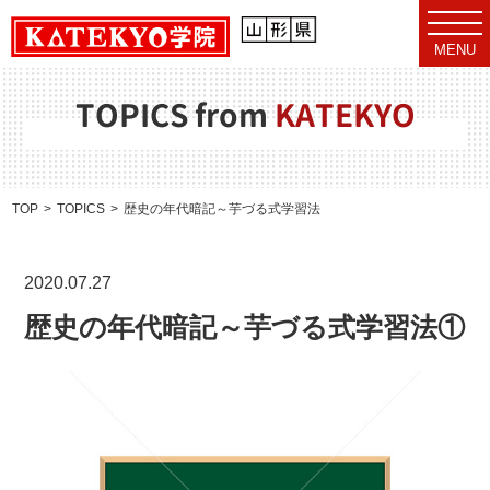
t
o
MENU
g
g
l
e
TOPICS from
KATEKYO
n
a
v
i
g
a
TOP
TOPICS
歴史の年代暗記～芋づる式学習法①
t
i
o
n
2020.07.27
歴史の年代暗記～芋づる式学習法①