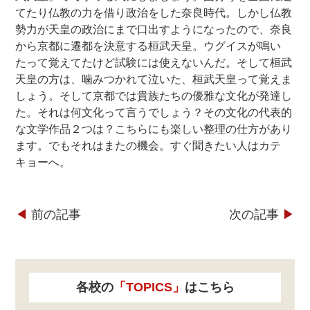
てたり仏教の力を借り政治をした奈良時代。しかし仏教
勢力が天皇の政治にまで口出すようになったので、奈良
から京都に遷都を決意する桓武天皇。ウグイスが鳴い
たって覚えてたけど試験には使えないんだ。そして桓武
天皇の方は、噛みつかれて泣いた、桓武天皇って覚えま
しょう。そして京都では貴族たちの優雅な文化が発達し
た。それは何文化って言うでしょう？その文化の代表的
な文学作品２つは？こちらにも楽しい整理の仕方があり
ます。でもそれはまたの機会。すぐ聞きたい人はカテ
キョーへ。
◀︎
前の記事
次の記事
▶︎
各校の
「TOPICS」
はこちら