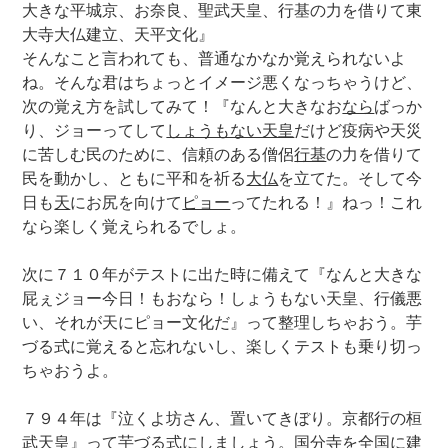
大きな平城京、お奈良、聖武天皇、行基の力を借りて東
大寺大仏建立、天平文化』
そんなこと言われても、普通なかなか覚えられないよ
ね。そんな君はちょっとイメージ悪くなっちゃうけど、
次の覚え方を試してみて！『なんと大きなお
なら
ばっか
り、ジョーってして
しょうもない天皇
だけど疫病や天災
に苦しむ民のために、信頼のある僧侶
行基
の力を借りて
民を動かし、ともに平和を祈る
大仏
を立てた。そして今
日も
天
にお尻を向けて
ピョー
ってたれる！』ねっ！これ
なら楽しく覚えられるでしょ。
次に７１０年がテストに出た時に備えて『なんと大きな
屁ぇジョー今日！もおなら！しょうもない天皇、行儀悪
い、それが天にピョー文化だ』って整理しちゃおう。芋
づる式に覚えると忘れないし、楽しくテストも乗り切っ
ちゃおうよ。
７９４年は『泣くよ坊さん、置いてきぼり。京都行の桓
武天皇』って芋づる式にしましょう。国分寺を全国に建