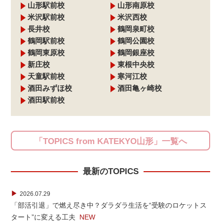
山形駅前校
山形南原校
米沢駅前校
米沢西校
長井校
鶴岡泉町校
鶴岡駅前校
鶴岡公園校
鶴岡東原校
鶴岡銀座校
新庄校
東根中央校
天童駅前校
寒河江校
酒田みずほ校
酒田亀ヶ崎校
酒田駅前校
「TOPICS from KATEKYO山形」一覧へ
最新のTOPICS
▶
2026.07.29
「部活引退」で燃え尽き中？ダラダラ生活を“受験のロケットス
タート”に変える工夫
NEW