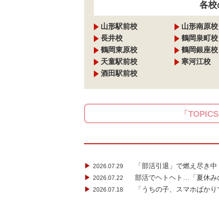
各校
山形駅前校
山形南原校
長井校
鶴岡泉町校
鶴岡東原校
鶴岡銀座校
天童駅前校
寒河江校
酒田駅前校
「TOPIC
▶
「部活引退」で燃え尽き中
2026.07.29
▶
部活でヘトヘト…「夏休み
2026.07.22
▶
「うちの子、スマホばかり
2026.07.18