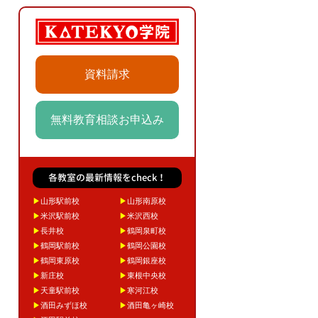
資料請求
無料教育相談お申込み
各教室の最新情報をcheck！
▶
山形駅前校
▶
山形南原校
▶
米沢駅前校
▶
米沢西校
▶
長井校
▶
鶴岡泉町校
▶
鶴岡駅前校
▶
鶴岡公園校
▶
鶴岡東原校
▶
鶴岡銀座校
▶
新庄校
▶
東根中央校
▶
天童駅前校
▶
寒河江校
▶
酒田みずほ校
▶
酒田亀ヶ崎校