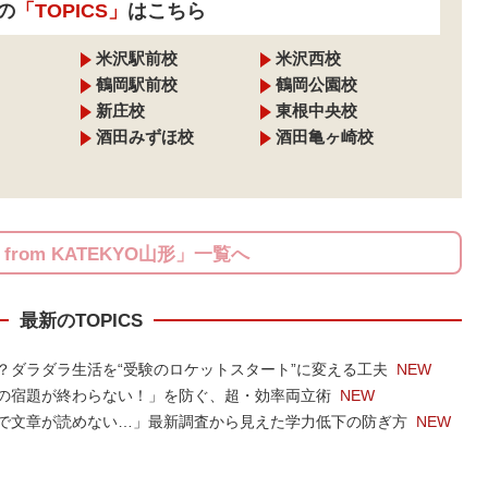
の
「TOPICS」
はこちら
米沢駅前校
米沢西校
鶴岡駅前校
鶴岡公園校
新庄校
東根中央校
酒田みずほ校
酒田亀ヶ崎校
S from KATEKYO山形」一覧へ
最新のTOPICS
？ダラダラ生活を“受験のロケットスタート”に変える工夫
NEW
の宿題が終わらない！」を防ぐ、超・効率両立術
NEW
で文章が読めない…」最新調査から見えた学力低下の防ぎ方
NEW