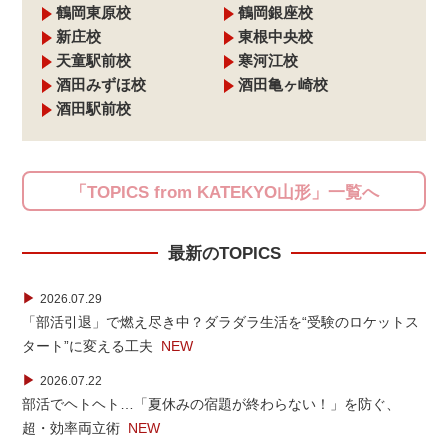
鶴岡東原校
鶴岡銀座校
新庄校
東根中央校
天童駅前校
寒河江校
酒田みずほ校
酒田亀ヶ崎校
酒田駅前校
「TOPICS from KATEKYO山形」一覧へ
最新のTOPICS
▶
2026.07.29
「部活引退」で燃え尽き中？ダラダラ生活を“受験のロケットス
タート”に変える工夫
NEW
▶
2026.07.22
部活でヘトヘト…「夏休みの宿題が終わらない！」を防ぐ、
超・効率両立術
NEW