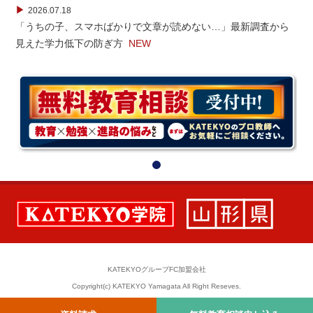
▶
2026.07.18
「うちの子、スマホばかりで文章が読めない…」最新調査から
見えた学力低下の防ぎ方
NEW
KATEKYOグループFC加盟会社
Copyright(c) KATEKYO Yamagata All Right Reseves.