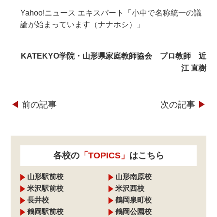
Yahoo!ニュース エキスパート「小中で名称統一の議
論が始まっています（ナナホシ）」
KATEKYO学院・山形県家庭教師協会 プロ教師 近
江 直樹
◀︎
前の記事
次の記事
▶︎
各校の
「TOPICS」
はこちら
山形駅前校
山形南原校
米沢駅前校
米沢西校
長井校
鶴岡泉町校
鶴岡駅前校
鶴岡公園校