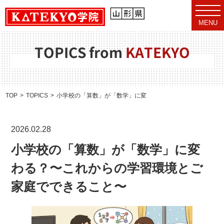
t
o
MENU
g
g
l
e
TOPICS from
KATEKYO
n
a
v
i
g
a
TOP
TOPICS
小学校の「算数」が「数学」に変わる？〜これからの学習環
t
i
o
n
2026.02.28
小学校の「算数」が「数学」に変
わる？〜これからの学習環境とご
家庭でできること〜