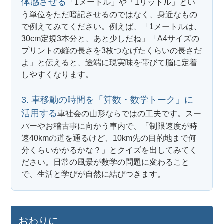
体感させる
「1メートル」や「1リットル」とい
う単位をただ暗記させるのではなく、身近なもの
で例えてみてください。例えば、「1メートルは、
30cm定規3本分と、あと少しだね」「A4サイズの
プリントの縦の長さを3枚つなげたくらいの長さだ
よ」と伝えると、途端に現実味を帯びて脳に定着
しやすくなります。
3. 車移動の時間を「算数・数学トーク」に
活用する
車社会の山形ならではの工夫です。スー
パーやお稽古事に向かう車内で、「制限速度が時
速40kmの道を通るけど、10km先の目的地まで何
分くらいかかるかな？」とクイズを出してみてく
ださい。日常の風景が数学の問題に変わること
で、生活と学びが自然に結びつきます。
おわりに