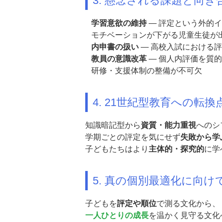
3. 懸念される課題と向き
学習意欲の維持
― 評定という外的
モチベーションが下がる児童生徒が
内申書の扱い
― 高校入試における
教員の意識改革
― 個人内評価を質
研修・支援体制の整備が不可欠
4. 21世紀型教育への転換
知識暗記型から
資質・能力重視
へのシ
学期ごとの評定を気にせず
失敗から学
子どもたちはより
主体的・探究的
に学
5. 真の個別最適化に向け
子どもを
評定や順位
で測る文化から、
一人ひとりの成長
を温かく見守る文化