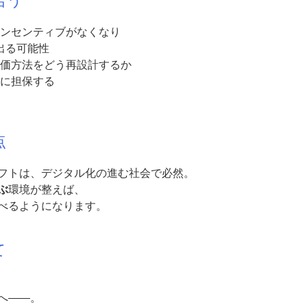
合う
インセンティブがなくなり
出る可能性
評価方法をどう再設計するか
的に担保する
点
フトは、デジタル化の進む社会で必然。
ぶ
環境が整えば、
べるようになります。
て
へ――。