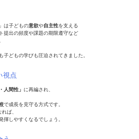
」は子どもの
意欲
や
自主性
を支える
ト提出の頻度や課題の期限遵守など
。
も子どもの学びも圧迫されてきました。
い視点
・人間性」
に再編され、
較
で成長を見守る方式です。
なれば、
発揮しやすくなるでしょう。