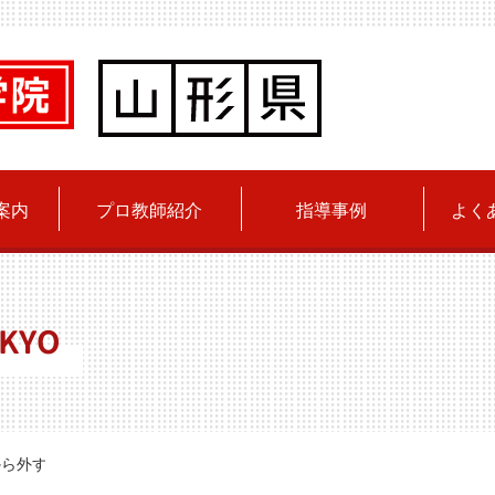
案内
プロ教師紹介
指導事例
よく
KYO
ら外す意味 〜2030年度教育評価改革が問いかけるもの〜