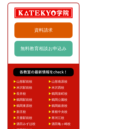
資料請求
無料教育相談お申込み
各教室の最新情報をcheck！
▶
山形駅前校
▶
山形南原校
▶
米沢駅前校
▶
米沢西校
▶
長井校
▶
鶴岡泉町校
▶
鶴岡駅前校
▶
鶴岡公園校
▶
鶴岡東原校
▶
鶴岡銀座校
▶
新庄校
▶
東根中央校
▶
天童駅前校
▶
寒河江校
▶
酒田みずほ校
▶
酒田亀ヶ崎校