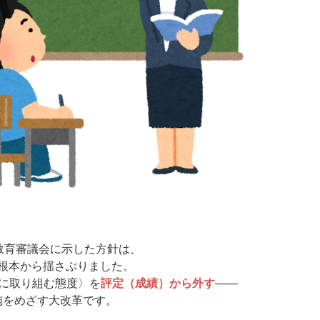
が中央教育審議会に示した方針は、
根本から揺さぶりました。
習に取り組む態度〉を
評定（成績）から外す
――
実施をめざす大改革です。