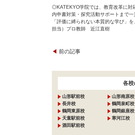
◎KATEKYO学院では、教育改革に
内申書対策・探究活動サポートまで一
「評価に縛られない本質的な学び」を
担当）プロ教師 近江直樹
◀︎
前の記事
各校
山形駅前校
山形南原校
長井校
鶴岡泉町校
鶴岡東原校
鶴岡銀座校
天童駅前校
寒河江校
酒田駅前校