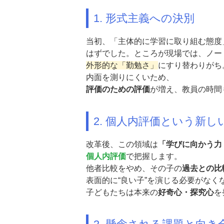
1. 形式主義への決別
当初、「主体的に学習に取り組む態度
はずでした。ところが現場では、ノー
外形的な「勤勉さ」
にすり替わりがち
内面を測りにくいため、
評価のための評価
が増え、教員の時間
2. 個人内評価という新し
改革後、この領域は
「学びに向かう力
個人内評価
で把握します。
他者比較をやめ、その子の
過去との比
表面的に“良い子”を演じる必要がなく
子どもたちは本来の
好奇心・探究心
を