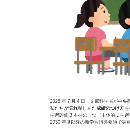
2025 年 7 月 4 日、文部科学省
私たちが慣れ親しんだ
成績のつけ方
を
学習評価 3 本柱の一つ〈主体的に学
2030 年度以降の新学習指導要領で