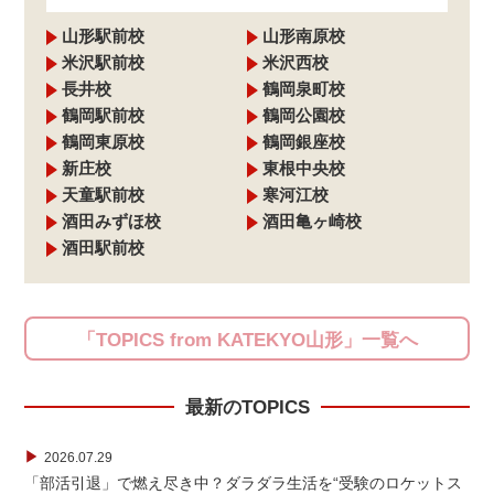
山形駅前校
山形南原校
米沢駅前校
米沢西校
長井校
鶴岡泉町校
鶴岡駅前校
鶴岡公園校
鶴岡東原校
鶴岡銀座校
新庄校
東根中央校
天童駅前校
寒河江校
酒田みずほ校
酒田亀ヶ崎校
酒田駅前校
「TOPICS from KATEKYO山形」一覧へ
最新のTOPICS
▶
2026.07.29
「部活引退」で燃え尽き中？ダラダラ生活を“受験のロケットス