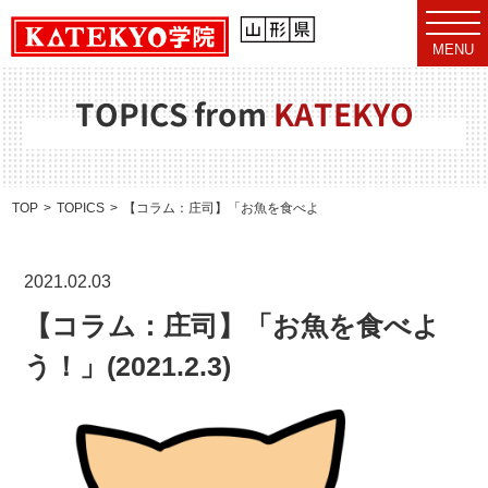
t
o
MENU
g
g
l
e
TOPICS from
KATEKYO
n
a
v
i
g
a
TOP
TOPICS
【コラム：庄司】「お魚を食べよう！」(2021.2.3)
t
i
o
n
2021.02.03
【コラム：庄司】「お魚を食べよ
う！」(2021.2.3)