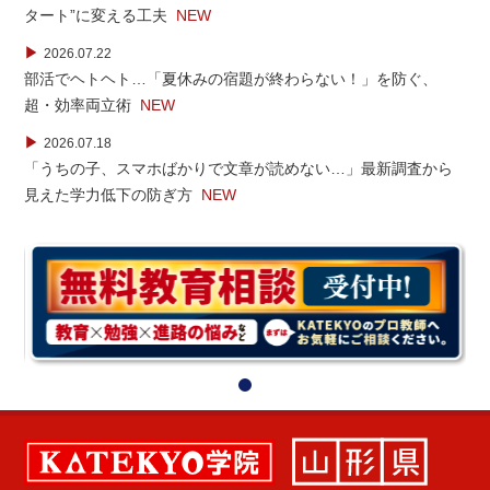
タート”に変える工夫
NEW
▶
2026.07.22
部活でヘトヘト…「夏休みの宿題が終わらない！」を防ぐ、
超・効率両立術
NEW
▶
2026.07.18
「うちの子、スマホばかりで文章が読めない…」最新調査から
見えた学力低下の防ぎ方
NEW