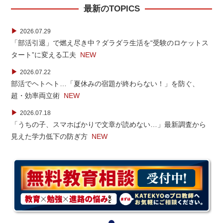
最新のTOPICS
▶
2026.07.29
「部活引退」で燃え尽き中？ダラダラ生活を“受験のロケットス
タート”に変える工夫
NEW
▶
2026.07.22
部活でヘトヘト…「夏休みの宿題が終わらない！」を防ぐ、
超・効率両立術
NEW
▶
2026.07.18
「うちの子、スマホばかりで文章が読めない…」最新調査から
見えた学力低下の防ぎ方
NEW