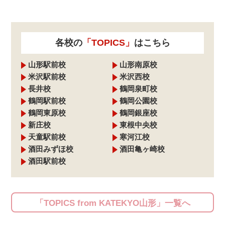
各校の
「TOPICS」
はこちら
山形駅前校
山形南原校
米沢駅前校
米沢西校
長井校
鶴岡泉町校
鶴岡駅前校
鶴岡公園校
鶴岡東原校
鶴岡銀座校
新庄校
東根中央校
天童駅前校
寒河江校
酒田みずほ校
酒田亀ヶ崎校
酒田駅前校
「TOPICS from KATEKYO山形」一覧へ