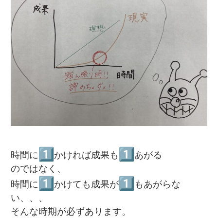
時間に
かければ成果も
あがる
のではなく、
時間に
かけても成果が
もあがらな
い、、、
そんな時期が必ずあります。