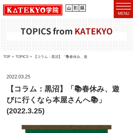
t
o
MENU
g
g
l
e
TOPICS from
KATEKYO
n
a
v
i
g
a
TOP
TOPICS
【コラム：黒沼】「📚春休み、遊びに行くなら本屋さんへ📚」(202
t
i
o
n
2022.03.25
【コラム：黒沼】「📚春休み、遊
びに行くなら本屋さんへ📚」
(2022.3.25)