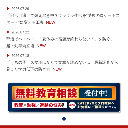
▶
2026.07.29
「部活引退」で燃え尽き中？ダラダラ生活を“受験のロケットス
タート”に変える工夫
NEW
▶
2026.07.22
部活でヘトヘト…「夏休みの宿題が終わらない！」を防ぐ、
超・効率両立術
NEW
▶
2026.07.18
「うちの子、スマホばかりで文章が読めない…」最新調査から
見えた学力低下の防ぎ方
NEW