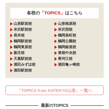
各校の
「TOPICS」
はこちら
山形駅前校
山形南原校
米沢駅前校
米沢西校
長井校
鶴岡泉町校
鶴岡駅前校
鶴岡公園校
鶴岡東原校
鶴岡銀座校
新庄校
東根中央校
天童駅前校
寒河江校
酒田みずほ校
酒田亀ヶ崎校
酒田駅前校
「TOPICS from KATEKYO山形」一覧へ
最新のTOPICS