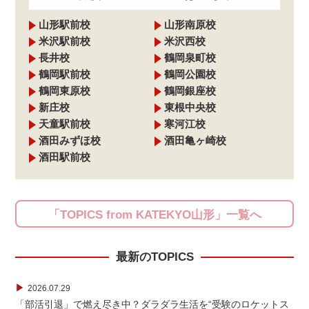
山形駅前校
山形南原校
米沢駅前校
米沢西校
長井校
鶴岡泉町校
鶴岡駅前校
鶴岡公園校
鶴岡東原校
鶴岡銀座校
新庄校
東根中央校
天童駅前校
寒河江校
酒田みずほ校
酒田亀ヶ崎校
酒田駅前校
「TOPICS from KATEKYO山形」一覧へ
最新のTOPICS
▶
2026.07.29
「部活引退」で燃え尽き中？ダラダラ生活を“受験のロケットス