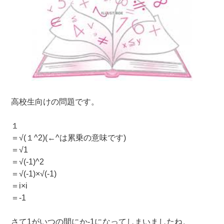
高校生向けの問題です。
１
＝√(１^2)(←^は累乗の意味です)
＝√1
＝√(-1)^2
＝√(-1)×√(-1)
＝i×i
＝-1
さて1がいつの間にか-1になってしまいましたね。