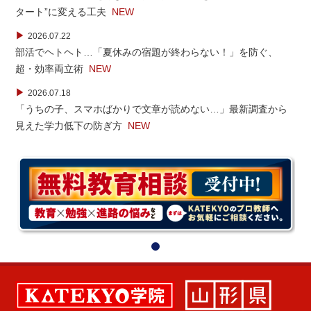
タート”に変える工夫
NEW
▶
2026.07.22
部活でヘトヘト…「夏休みの宿題が終わらない！」を防ぐ、
超・効率両立術
NEW
▶
2026.07.18
「うちの子、スマホばかりで文章が読めない…」最新調査から
見えた学力低下の防ぎ方
NEW