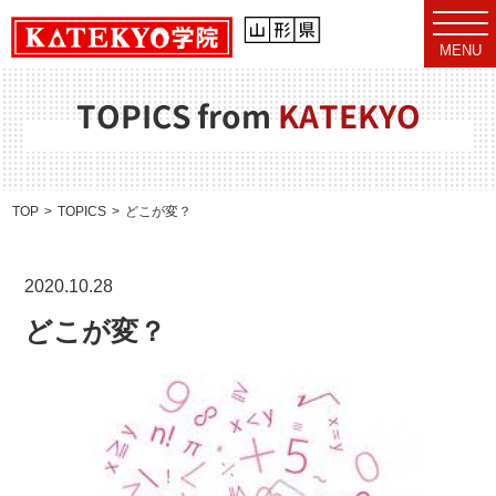
t
o
MENU
g
g
l
e
TOPICS from
KATEKYO
n
a
v
i
g
a
TOP
TOPICS
どこが変？
t
i
o
n
2020.10.28
どこが変？