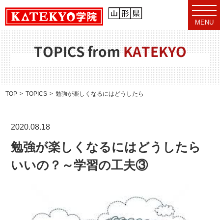
t
o
MENU
g
g
l
e
TOPICS from
KATEKYO
n
a
v
i
g
a
TOP
TOPICS
勉強が楽しくなるにはどうしたらいいの？～学習の工夫③
t
i
o
n
2020.08.18
勉強が楽しくなるにはどうしたら
いいの？～学習の工夫③