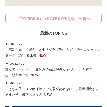
「TOPICS from KATEKYO山形」一覧へ
最新のTOPICS
▶
2026.07.29
「部活引退」で燃え尽き中？ダラダラ生活を“受験のロケットス
タート”に変える工夫
NEW
▶
2026.07.22
部活でヘトヘト…「夏休みの宿題が終わらない！」を防ぐ、
超・効率両立術
NEW
▶
2026.07.18
「うちの子、スマホばかりで文章が読めない…」最新調査から
見えた学力低下の防ぎ方
NEW