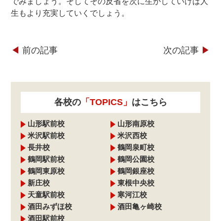
でみましょう。そしてその反省を次に生かしていけば人
生もより充実していくでしょう。
◀︎
前の記事
次の記事
▶︎
各校の
「TOPICS」
はこちら
山形駅前校
山形南原校
米沢駅前校
米沢西校
長井校
鶴岡泉町校
鶴岡駅前校
鶴岡公園校
鶴岡東原校
鶴岡銀座校
新庄校
東根中央校
天童駅前校
寒河江校
酒田みずほ校
酒田亀ヶ崎校
酒田駅前校