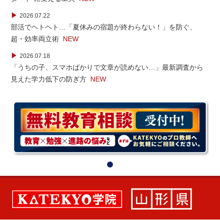
▶
2026.07.22
部活でヘトヘト…「夏休みの宿題が終わらない！」を防ぐ、
超・効率両立術
NEW
▶
2026.07.18
「うちの子、スマホばかりで文章が読めない…」最新調査から
見えた学力低下の防ぎ方
NEW