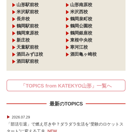
山形駅前校
山形南原校
米沢駅前校
米沢西校
長井校
鶴岡泉町校
鶴岡駅前校
鶴岡公園校
鶴岡東原校
鶴岡銀座校
新庄校
東根中央校
天童駅前校
寒河江校
酒田みずほ校
酒田亀ヶ崎校
酒田駅前校
「TOPICS from KATEKYO山形」一覧へ
最新のTOPICS
▶
2026.07.29
「部活引退」で燃え尽き中？ダラダラ生活を“受験のロケットス
タート”に変える工夫
NEW