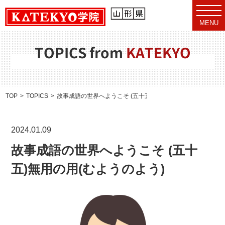
t
o
MENU
g
g
l
e
TOPICS from
KATEKYO
n
a
v
i
g
a
TOP
TOPICS
故事成語の世界へようこそ (五十五)無用の用(むようのよう)
t
i
o
n
2024.01.09
故事成語の世界へようこそ (五十
五)無用の用(むようのよう)