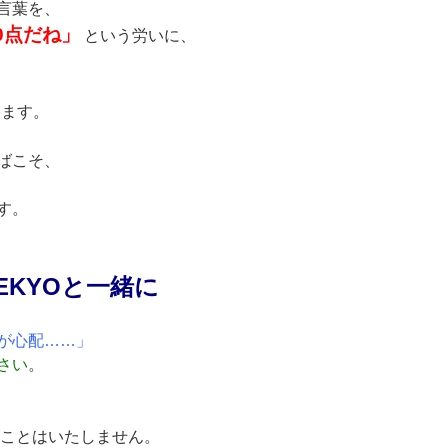
言葉を、
0点だね」
という労いに、
ります。
ばこそ、
す。
EKYOと一緒に
が心配……」
さい
。
ことはいたしません。