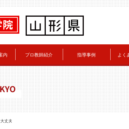
案内
プロ教師紹介
指導事例
よく
KYO
て大丈夫。テストに向けた「最初の一歩」の整え方。