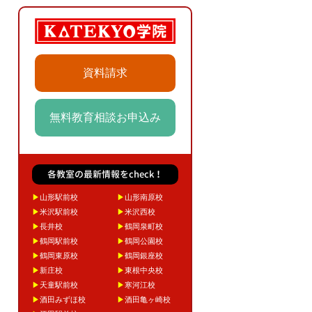
資料請求
無料教育相談お申込み
各教室の最新情報をcheck！
▶
山形駅前校
▶
山形南原校
▶
米沢駅前校
▶
米沢西校
▶
長井校
▶
鶴岡泉町校
▶
鶴岡駅前校
▶
鶴岡公園校
▶
鶴岡東原校
▶
鶴岡銀座校
▶
新庄校
▶
東根中央校
▶
天童駅前校
▶
寒河江校
▶
酒田みずほ校
▶
酒田亀ヶ崎校