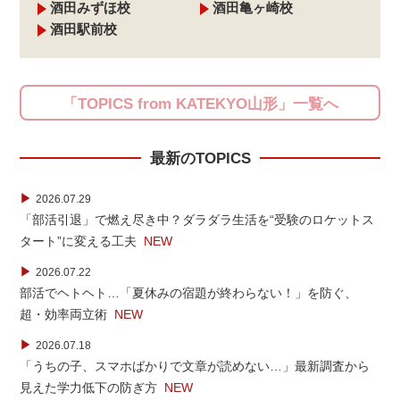
酒田みずほ校
酒田亀ヶ崎校
酒田駅前校
「TOPICS from KATEKYO山形」一覧へ
最新のTOPICS
▶
2026.07.29
「部活引退」で燃え尽き中？ダラダラ生活を“受験のロケットス
タート”に変える工夫
NEW
▶
2026.07.22
部活でヘトヘト…「夏休みの宿題が終わらない！」を防ぐ、
超・効率両立術
NEW
▶
2026.07.18
「うちの子、スマホばかりで文章が読めない…」最新調査から
見えた学力低下の防ぎ方
NEW