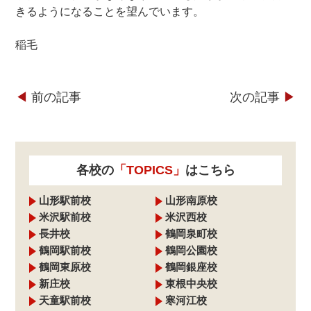
きるようになることを望んでいます。
稲毛
◀︎
前の記事
次の記事
▶︎
各校の
「TOPICS」
はこちら
山形駅前校
山形南原校
米沢駅前校
米沢西校
長井校
鶴岡泉町校
鶴岡駅前校
鶴岡公園校
鶴岡東原校
鶴岡銀座校
新庄校
東根中央校
天童駅前校
寒河江校