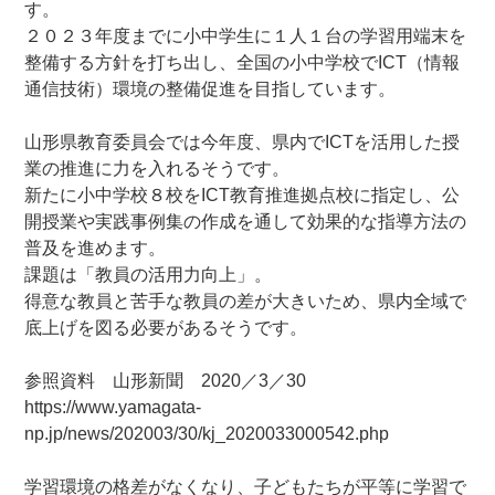
す。
２０２３年度までに小中学生に１人１台の学習用端末を
整備する方針を打ち出し、全国の小中学校でICT（情報
通信技術）環境の整備促進を目指しています。
山形県教育委員会では今年度、県内でICTを活用した授
業の推進に力を入れるそうです。
新たに小中学校８校をICT教育推進拠点校に指定し、公
開授業や実践事例集の作成を通して効果的な指導方法の
普及を進めます。
課題は「教員の活用力向上」。
得意な教員と苦手な教員の差が大きいため、県内全域で
底上げを図る必要があるそうです。
参照資料 山形新聞 2020／3／30
https://www.yamagata-
np.jp/news/202003/30/kj_2020033000542.php
学習環境の格差がなくなり、子どもたちが平等に学習で