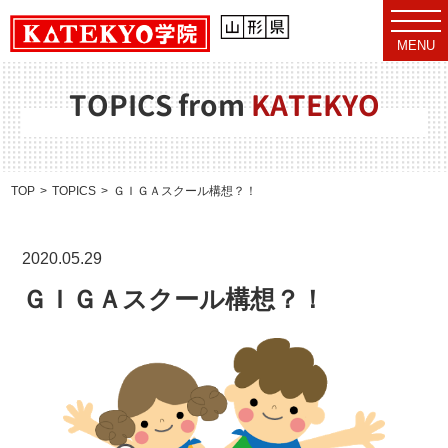
t
o
MENU
g
g
l
e
TOPICS from
KATEKYO
n
a
v
i
g
a
TOP
TOPICS
ＧＩＧＡスクール構想？！
t
i
o
n
2020.05.29
ＧＩＧＡスクール構想？！