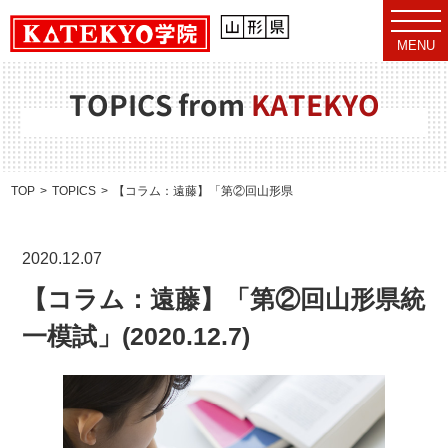
t
o
MENU
g
g
l
e
TOPICS from
KATEKYO
n
a
v
i
g
a
TOP
TOPICS
【コラム：遠藤】「第②回山形県統一模試」(2020.12.7)
t
i
o
n
2020.12.07
【コラム：遠藤】「第②回山形県統
一模試」(2020.12.7)