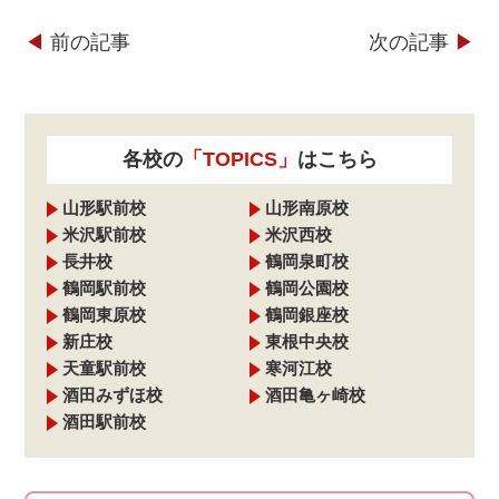
◀︎
前の記事
次の記事
▶︎
各校の
「TOPICS」
はこちら
山形駅前校
山形南原校
米沢駅前校
米沢西校
長井校
鶴岡泉町校
鶴岡駅前校
鶴岡公園校
鶴岡東原校
鶴岡銀座校
新庄校
東根中央校
天童駅前校
寒河江校
酒田みずほ校
酒田亀ヶ崎校
酒田駅前校