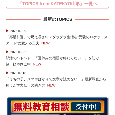
「TOPICS from KATEKYO山形」一覧へ
最新のTOPICS
▶
2026.07.29
「部活引退」で燃え尽き中？ダラダラ生活を“受験のロケットス
タート”に変える工夫
NEW
▶
2026.07.22
部活でヘトヘト…「夏休みの宿題が終わらない！」を防ぐ、
超・効率両立術
NEW
▶
2026.07.18
「うちの子、スマホばかりで文章が読めない…」最新調査から
見えた学力低下の防ぎ方
NEW