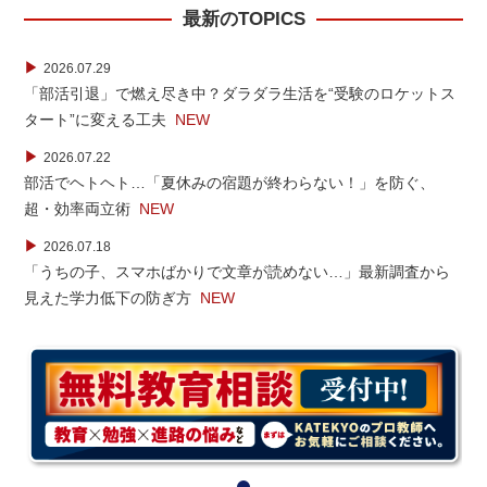
最新のTOPICS
▶
2026.07.29
「部活引退」で燃え尽き中？ダラダラ生活を“受験のロケットス
タート”に変える工夫
NEW
▶
2026.07.22
部活でヘトヘト…「夏休みの宿題が終わらない！」を防ぐ、
超・効率両立術
NEW
▶
2026.07.18
「うちの子、スマホばかりで文章が読めない…」最新調査から
見えた学力低下の防ぎ方
NEW