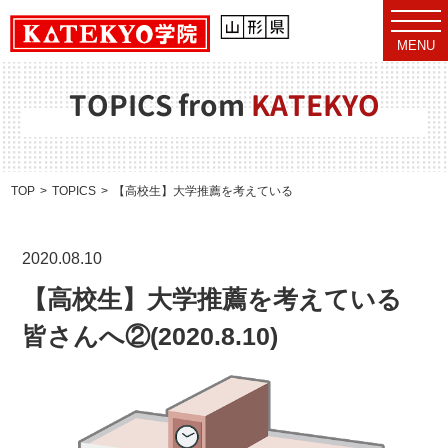
t
o
MENU
g
g
l
e
TOPICS from
KATEKYO
n
a
v
i
g
a
TOP
TOPICS
【高校生】大学推薦を考えている皆さんへ②(2020.8.10)
t
i
o
n
2020.08.10
【高校生】大学推薦を考えている
皆さんへ②(2020.8.10)