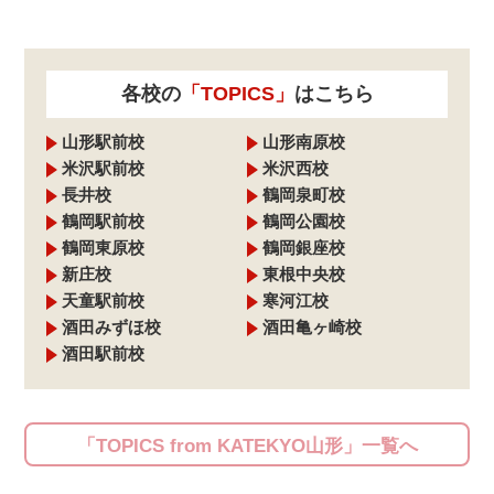
各校の
「TOPICS」
はこちら
山形駅前校
山形南原校
米沢駅前校
米沢西校
長井校
鶴岡泉町校
鶴岡駅前校
鶴岡公園校
鶴岡東原校
鶴岡銀座校
新庄校
東根中央校
天童駅前校
寒河江校
酒田みずほ校
酒田亀ヶ崎校
酒田駅前校
「TOPICS from KATEKYO山形」一覧へ