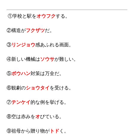
①学校と駅を
オウフク
する。
②構造が
フクザツ
だ。
③
リンジョウ
感あふれる画面。
④新しい機械は
ソウサ
が難しい。
⑤
ボウハン
対策は万全だ。
⑥観劇の
ショウタイ
を受ける。
⑦
テンケイ
的な例を挙げる。
⑧空は赤みを
オ
びている。
⑨祖母から贈り物が
トド
く。