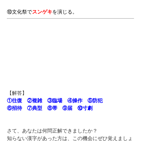
⑩文化祭で
スンゲキ
を演じる。
【解答】
①往復 ②複雑 ③臨場 ④操作 ⑤防犯
⑥招待 ⑦典型 ⑧帯 ⑨届 ⑩寸劇
さて、あなたは何問正解できましたか？
知らない漢字があった方は、この機会にぜひ覚えましょ