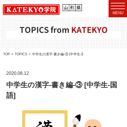
t
o
MENU
g
g
l
e
TOPICS from
KATEKYO
n
a
v
i
g
a
TOP
TOPICS
中学生の漢字-書き編-③ [中学生-国語]
t
i
o
n
2020.08.12
中学生の漢字-書き編-③ [中学生-国
語]