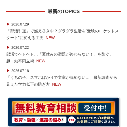
最新のTOPICS
▶
2026.07.29
「部活引退」で燃え尽き中？ダラダラ生活を“受験のロケットス
タート”に変える工夫
NEW
▶
2026.07.22
部活でヘトヘト…「夏休みの宿題が終わらない！」を防ぐ、
超・効率両立術
NEW
▶
2026.07.18
「うちの子、スマホばかりで文章が読めない…」最新調査から
見えた学力低下の防ぎ方
NEW