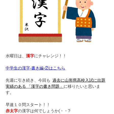
水曜日は、
漢字
にチャレンジ！！
中学生の漢字-書き編-②
はこちら
先週に引き続き、今回も
過去に山形県高校入試に出題
実績のある 「漢字の書き問題」
に移りたいと思いま
す。
早速１０問スタート！！
赤太字
の漢字は何でしょうか(・・?