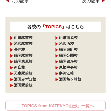
◀︎
前の記事
次の記事
▶︎
各校の
「TOPICS」
はこちら
山形駅前校
山形南原校
米沢駅前校
米沢西校
長井校
鶴岡泉町校
鶴岡駅前校
鶴岡公園校
鶴岡東原校
鶴岡銀座校
新庄校
東根中央校
天童駅前校
寒河江校
酒田みずほ校
酒田亀ヶ崎校
酒田駅前校
「TOPICS from KATEKYO山形」一覧へ