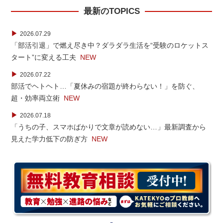
最新のTOPICS
▶
2026.07.29
「部活引退」で燃え尽き中？ダラダラ生活を“受験のロケットス
タート”に変える工夫
NEW
▶
2026.07.22
部活でヘトヘト…「夏休みの宿題が終わらない！」を防ぐ、
超・効率両立術
NEW
▶
2026.07.18
「うちの子、スマホばかりで文章が読めない…」最新調査から
見えた学力低下の防ぎ方
NEW