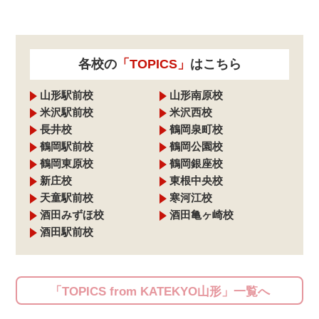
各校の
「TOPICS」
はこちら
山形駅前校
山形南原校
米沢駅前校
米沢西校
長井校
鶴岡泉町校
鶴岡駅前校
鶴岡公園校
鶴岡東原校
鶴岡銀座校
新庄校
東根中央校
天童駅前校
寒河江校
酒田みずほ校
酒田亀ヶ崎校
酒田駅前校
「TOPICS from KATEKYO山形」一覧へ