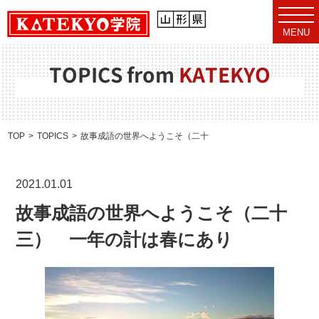
t
o
MENU
g
g
l
e
TOPICS from
KATEKYO
n
a
v
i
g
a
TOP
TOPICS
故事成語の世界へようこそ（二十三） 一年の計は春にあり
t
i
o
n
2021.01.01
故事成語の世界へようこそ（二十
三） 一年の計は春にあり