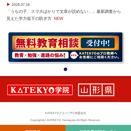
▶
2026.07.18
「うちの子、スマホばかりで文章が読めない…」最新調査から
見えた学力低下の防ぎ方
NEW
KATEKYOグループFC加盟会社
Copyright(c) KATEKYO Yamagata All Right Reseves.