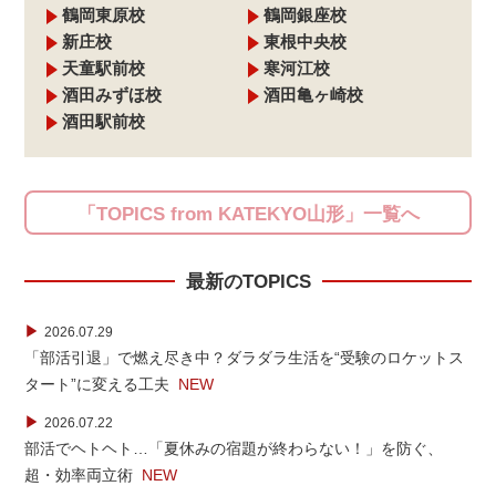
鶴岡東原校
鶴岡銀座校
新庄校
東根中央校
天童駅前校
寒河江校
酒田みずほ校
酒田亀ヶ崎校
酒田駅前校
「TOPICS from KATEKYO山形」一覧へ
最新のTOPICS
▶
2026.07.29
「部活引退」で燃え尽き中？ダラダラ生活を“受験のロケットス
タート”に変える工夫
NEW
▶
2026.07.22
部活でヘトヘト…「夏休みの宿題が終わらない！」を防ぐ、
超・効率両立術
NEW