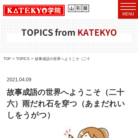
t
o
MENU
g
g
l
e
TOPICS from
KATEKYO
n
a
v
i
g
a
TOP
TOPICS
故事成語の世界へようこそ（二十六）雨だれ石を穿つ（あま
t
i
o
n
2021.04.09
故事成語の世界へようこそ（二十
六）雨だれ石を穿つ（あまだれい
しをうがつ）