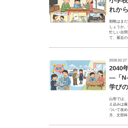
小学
れか
朝晩はまだ
しょうか。
忙しい合間
て、最近の
2026.02.27
204
―「N
学び
山形では、
え込みは厳
ついて改め
月、文部科