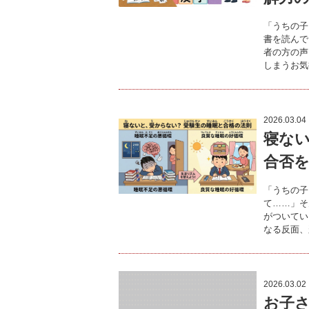
「うちの子
書を読んで
者の方の声
しまうお気
2026.03.04
寝ない
合否
「うちの子
て……」そ
がついてい
なる反面、
2026.03.02
お子さ