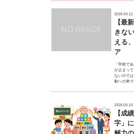
2026.03.12
【最
きな
える
ア
「学校であ
が止まって
ないのでは
動への車で
2026.03.10
【成
字」
解力