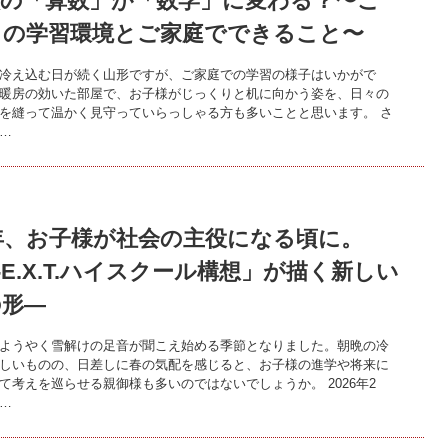
校の「算数」が「数学」に変わる？〜こ
らの学習環境とご家庭でできること〜
冷え込む日が続く山形ですが、ご家庭での学習の様子はいかがで
暖房の効いた部屋で、お子様がじっくりと机に向かう姿を、日々の
を縫って温かく見守っていらっしゃる方も多いことと思います。 さ
…
0年、お子様が社会の主役になる頃に。
-E.X.T.ハイスクール構想」が描く新しい
の形―
ようやく雪解けの足音が聞こえ始める季節となりました。朝晩の冷
しいものの、日差しに春の気配を感じると、お子様の進学や将来に
て考えを巡らせる親御様も多いのではないでしょうか。 2026年2
…