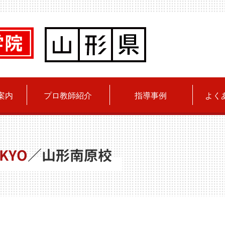
案内
プロ教師紹介
指導事例
よく
KYO
／
山形南原校