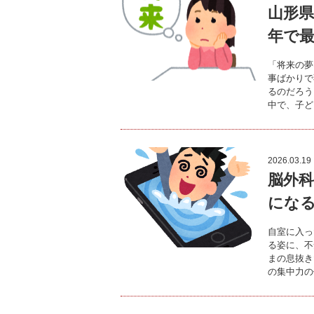
山形県
年で
「将来の夢
事ばかりで
るのだろう
中で、子ど
2026.03.19
脳外
にな
自室に入っ
る姿に、不
まの息抜き
の集中力の