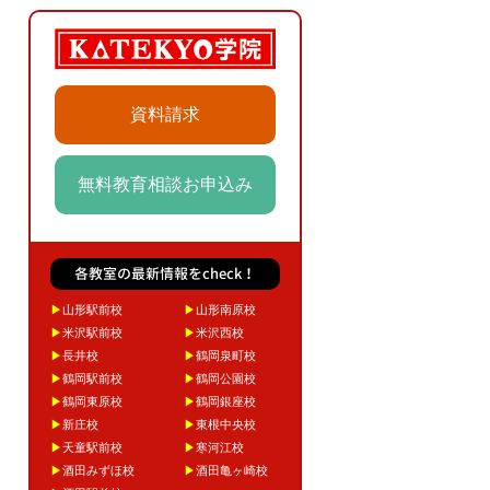
資料請求
無料教育相談お申込み
各教室の最新情報をcheck！
▶
山形駅前校
▶
山形南原校
▶
米沢駅前校
▶
米沢西校
▶
長井校
▶
鶴岡泉町校
▶
鶴岡駅前校
▶
鶴岡公園校
▶
鶴岡東原校
▶
鶴岡銀座校
▶
新庄校
▶
東根中央校
▶
天童駅前校
▶
寒河江校
▶
酒田みずほ校
▶
酒田亀ヶ崎校