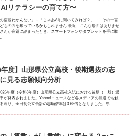
AIリテラシーの育て方〜
の宿題わかんない」→「じゃあAIに聞いてみれば？」——その一言
どもの力を奪っているかもしれません 最近、こんな場面はありませ
さんが宿題に詰まったとき、スマートフォンやタブレットを手に取
…
26年度】山形県公立高校・後期選抜の志
率に見る志願傾向分析
、2026年度（令和8年度）山形県公立高校入試における後期（一般）選
率が発表されました。Yahoo!ニュースなど各メディアの報道でも触
る通り、全日制公立合計の志願倍率は0.68倍となりました。県…