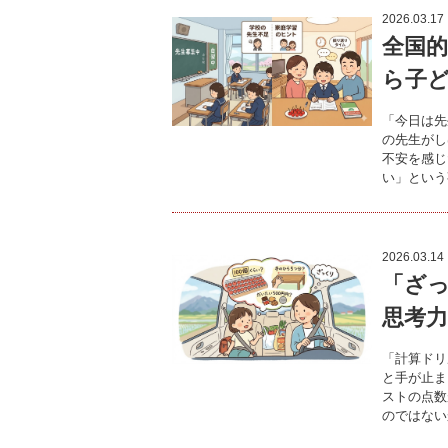
2026.03.17
全国
ら子
「今日は先
の先生がし
不安を感じ
い」という
2026.03.14
「ざ
思考
「計算ドリ
と手が止ま
ストの点数
のではない