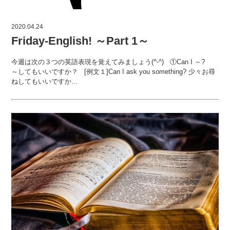
2020.04.24
Friday-English! ～Part 1～
今週は次の３つの英語表現を覚えてみましょう(^-^) ①Can I ～?
～してもいいですか？ [例文１]Can I ask you something? 少々お尋
ねしてもいいですか…