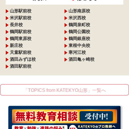
山形駅前校
山形南原校
米沢駅前校
米沢西校
長井校
鶴岡泉町校
鶴岡駅前校
鶴岡公園校
鶴岡東原校
鶴岡銀座校
新庄校
東根中央校
天童駅前校
寒河江校
酒田みずほ校
酒田亀ヶ崎校
酒田駅前校
「TOPICS from KATEKYO山形」一覧へ