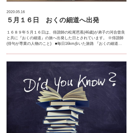
2020.05.16
５月１６日 おくの細道へ出発
１６８９年５月１６日は、俳諧師の松尾芭蕉(46歳)が弟子の河合曾良
と共に『おくの細道』の旅へ出発した日とされています。 ※俳諧師
(俳句が専業の人物のこと) ■毎日16km歩いた旅路 『おくの細道…