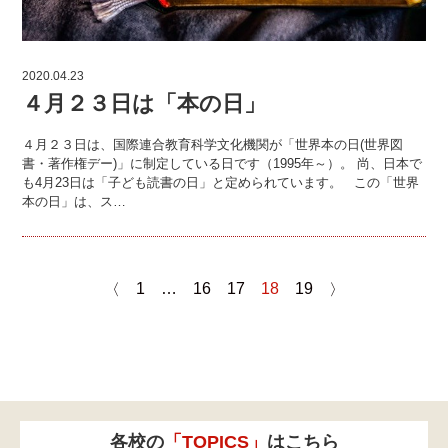
2020.04.23
４月２３日は「本の日」
４月２３日は、国際連合教育科学文化機関が「世界本の日(世界図
書・著作権デー)」に制定している日です（1995年～）。 尚、日本で
も4月23日は「子ども読書の日」と定められています。 この「世界
本の日」は、ス…
1
…
16
17
18
19
〈
〉
各校の
「TOPICS」
はこちら