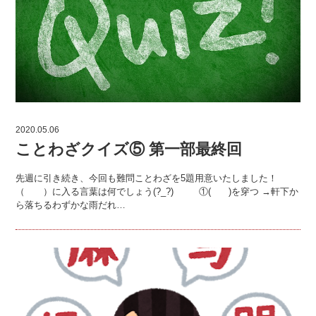
2020.05.06
ことわざクイズ⑤ 第一部最終回
先週に引き続き、今回も難問ことわざを5題用意いたしました！
（ ）に入る言葉は何でしょう(?_?) ①( )を穿つ →軒下か
ら落ちるわずかな雨だれ…