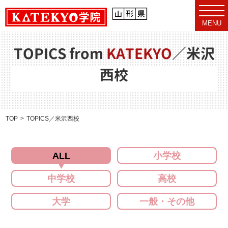
t
o
MENU
g
g
l
e
TOPICS from
KATEKYO
／
米沢
n
a
西校
v
i
g
a
t
i
o
TOP
TOPICS／米沢西校
n
ALL
小学校
中学校
高校
大学
一般・その他