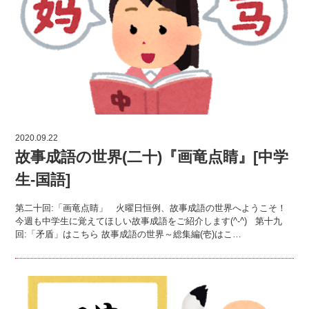
2020.09.22
故事成語の世界(二十)『画竜点睛』[中学
生-国語]
第二十回:「画竜点睛」 火曜日恒例、故事成語の世界へようこそ！
今週も中学生に覚えてほしい故事成語をご紹介します(^-^) 第十九
回:「矛盾」はこちら 故事成語の世界～総集編(壱)はこ…