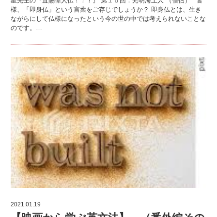
星先生の『置賜偉人伝！！！』 第１５回：光明海上人 （僧侶） 皆
様、「即身仏」という言葉をご存じでしょうか？ 即身仏とは、生き
ながらにして仏様になったという今の世の中では考えられないことな
のです。…
2021.01.19