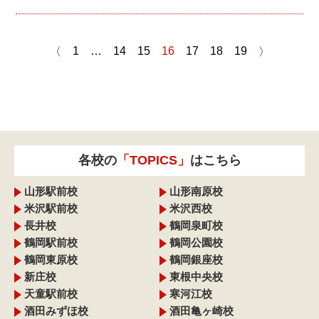
1
…
14
15
16
17
18
19
〈
〉
各校の
「TOPICS」
はこちら
山形駅前校
山形南原校
米沢駅前校
米沢西校
長井校
鶴岡泉町校
鶴岡駅前校
鶴岡公園校
鶴岡東原校
鶴岡銀座校
新庄校
東根中央校
天童駅前校
寒河江校
酒田みずほ校
酒田亀ヶ崎校