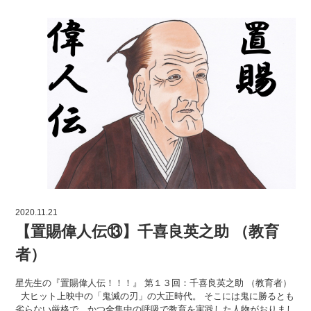
2020.11.21
【置賜偉人伝⑬】千喜良英之助 （教育
者）
星先生の『置賜偉人伝！！！』 第１３回：千喜良英之助 （教育者）
大ヒット上映中の「鬼滅の刃」の大正時代。 そこには鬼に勝るとも
劣らない厳格で、かつ全集中の呼吸で教育を実践した人物がおりまし