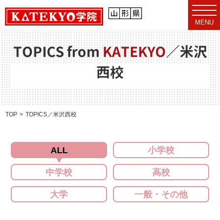
t
o
MENU
g
g
l
e
TOPICS from
KATEKYO
／
米沢
n
a
西校
v
i
g
a
t
i
o
TOP
TOPICS／米沢西校
n
ALL
小学校
中学校
高校
大学
一般・その他