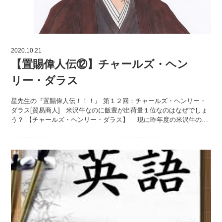
2020.10.21
【置賜偉人伝⑫】チャールズ・ヘン
リー・ダラス
星先生の『置賜偉人伝！！！』 第１２回：チャールズ・ヘンリー・
ダラス[貿易商人] 米沢牛なのに飯豊が出荷量１位なのはなぜでしょ
う？ 【チャールズ・ヘンリー・ダラス】 現に昨年度の米沢牛の…