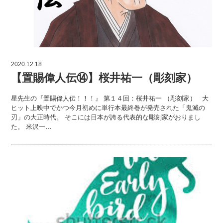
2020.12.18
【置賜偉人伝⑭】桜井祐一（彫刻家）
星先生の『置賜偉人伝！！！』 第１４回：桜井祐一 （彫刻家） 大
ヒット上映中でかつ今月初めに単行本最終巻が発売された「鬼滅の
刃」の大正時代。 そこには日本が誇る代表的な彫刻家がおりまし
た。 米沢一…